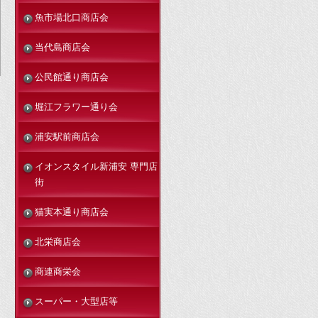
魚市場北口商店会
当代島商店会
公民館通り商店会
堀江フラワー通り会
浦安駅前商店会
イオンスタイル新浦安 専門店
街
猫実本通り商店会
北栄商店会
商連商栄会
スーパー・大型店等