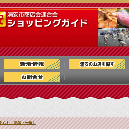
あられ・赤飯・米穀）