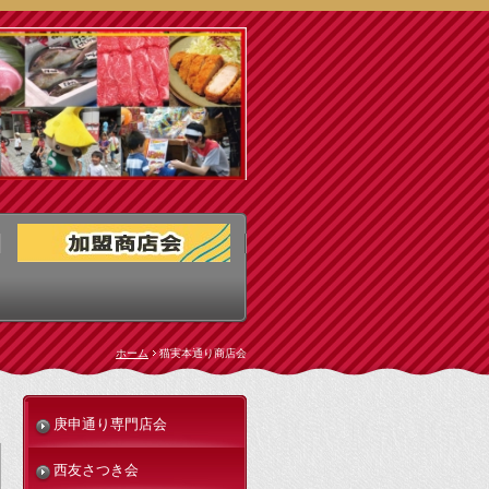
ホーム
猫実本通り商店会
庚申通り専門店会
西友さつき会