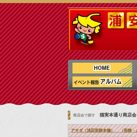
猫実本通り商店会
商店会で探す
アサダ（浅田煎餅本舗） （煎餅・