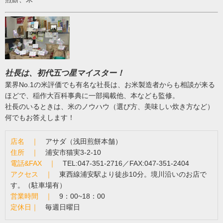
社長は、初代五つ星マイスター！
業界No.1の米評価でも有名な社長は、お米製造者からも相談が来る
ほどで、稲作大百科事典に一部掲載他、本なども監修。
社長のいるときは、米のノウハウ（選び方、美味しい炊き方など）
何でもお答えします！
店名 ｜
アサダ（浅田煎餅本舗）
住所 ｜
浦安市猫実3-2-10
電話&FAX ｜
TEL:047-351-2716／FAX:047-351-2404
アクセス ｜
東西線浦安駅より徒歩10分。境川沿いのお店で
す。（駐車場有）
営業時間 ｜
9：00~18：00
定休日｜
毎週日曜日