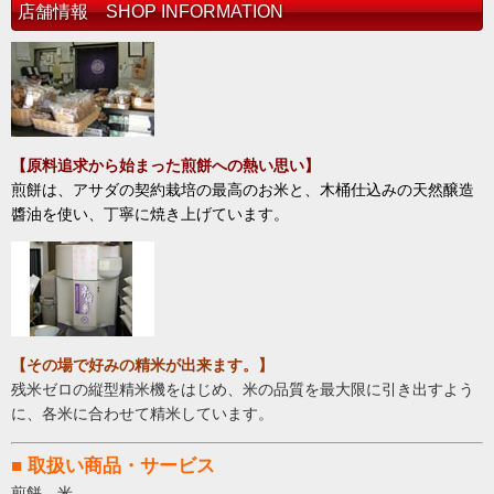
店舗情報 SHOP INFORMATION
【原料追求から始まった煎餅への熱い思い
】
煎餅は、アサダの契約栽培の最高のお米と、木桶仕込みの天然醸造
醬油を使い、丁寧に焼き上げています。
【その場で好みの精米が出来ます。
】
残米ゼロの縦型精米機をはじめ、米の品質を最大限に引き出すよう
に、各米に合わせて精米しています。
■ 取扱い商品・サービス
煎餅、米