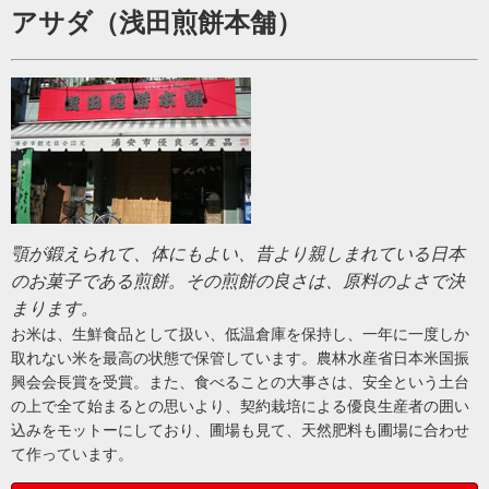
アサダ（浅田煎餅本舗）
顎が鍛えられて、体にもよい、昔より親しまれている日本
のお菓子である煎餅。その煎餅の良さは、原料のよさで決
まります。
お米は、生鮮食品として扱い、低温倉庫を保持し、一年に一度しか
取れない米を最高の状態で保管しています。農林水産省日本米国振
興会会長賞を受賞。また、食べることの大事さは、安全という土台
の上で全て始まるとの思いより、契約栽培による優良生産者の囲い
込みをモットーにしており、圃場も見て、天然肥料も圃場に合わせ
て作っています。