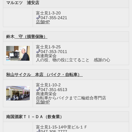
マルエツ 浦安店
富士見1-3-20
047-355-2421
店舗HP
鈴木
守（損害保険）
富士見1-9-25
047-353-7011
商連商栄会
人の役、物の役に立てること 感謝の心
秋山サイクル 本店 （バイク・自転車）
富士見1-10-2
047-351-6513
商連商栄会
自転車からバイクまで二輪総合専門店
店舗HP
南国酒家ＴＩ－ＤＡ（飲食業）
富士見1-15-14中里ビル１Ｆ
047-305-7777