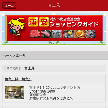
富士見
ホーム
ホーム
富士見
富士見
エリアで探す
鮮魚三陽（鮮魚）
富士見1-3-20マルエツテナント内
047-355-1690
商連商栄会
鮮度抜群のお刺身をご家庭で