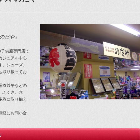
のだや」
mの子供服専門店で
カジュアル中心
す。シューズ、
も取り扱ってお
浴衣甚平などの
、ふくさ、念
多彩に取り揃え
気軽にお問い合
N