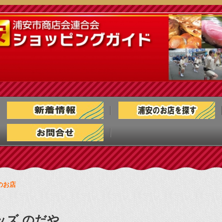
のお店
ッズ のだや