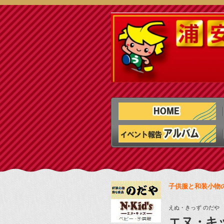
子供服と和装小物
えぬ・きっず のだや
エヌ・キ