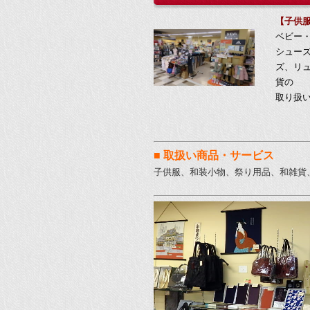
【子供
ベビー
シュー
ズ、リ
貨の
取り扱
■ 取扱い商品・サービス
子供服、和装小物、祭り用品、和雑貨