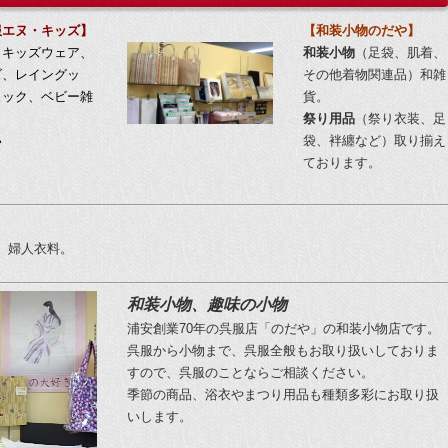
服エヌ・キッズ
】
【
和装小物のだや】
・キッズウェア、
和装小物
（足袋、肌着、
ズ、レイングッ
その他着物関連品）和雑
ュック、ベビー雑
貨。
祭り用品
（祭り衣装、足
い
袋、袢纏など）取り揃え
ております。
、婦人衣料。
和装小物、趣味の小物
浦安創業70年の呉服店「のだや」の和装小物店です。
呉服から小物まで、呉服全般もお取り扱いしておりま
すので、呉服のことならご相談ください。
季節の商品、浴衣やまつり用品も種類多彩にお取り扱
いします。