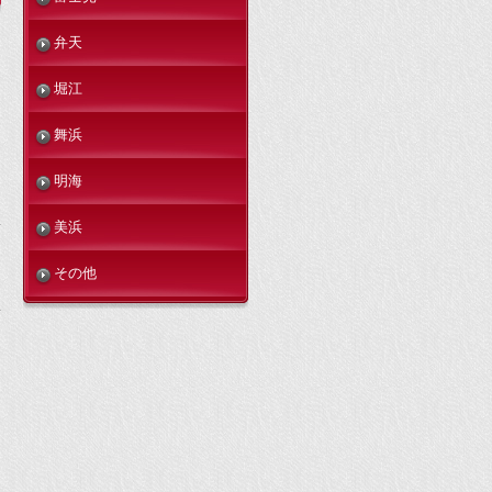
弁天
堀江
舞浜
明海
美浜
その他