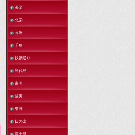
海楽
北栄
高洲
千鳥
鉄鋼通り
当代島
富岡
猫実
東野
日の出
富士見