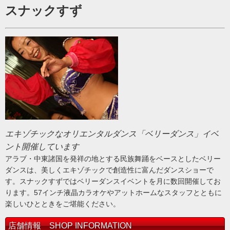
スナックすず
エキゾチックなオリエンタルダンス「ベリーダンス」イベ
ント開催しています
アラブ・中東諸国を発祥の地とする民族舞踊をベースとしたベリー
ダンスは、美しくエキゾチックで創造性に富んだダンスショーで
す。スナックすずではベリーダンスイベントを月に数回開催してお
ります。57インチ液晶カラオケやアットホームなスタッフとともに
楽しいひとときをご堪能ください。
店舗情報 SHOP INFORMATION