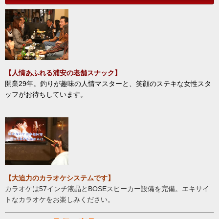
【人情あふれる浦安の老舗スナック
】
開業29年。釣りが趣味の人情マスターと、笑顔のステキな女性スタ
ッフがお待ちしています。
【大迫力のカラオケシステムです】
カラオケは57インチ液晶とBOSEスピーカー設備を完備。エキサイ
トなカラオケをお楽しみください。