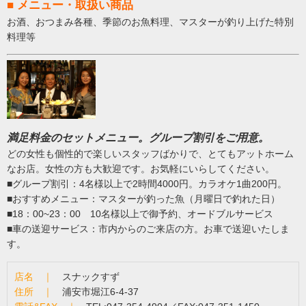
■ メニュー・取扱い商品
お酒、おつまみ各種、季節のお魚料理、マスターが釣り上げた特別
料理等
満足料金のセットメニュー。グループ割引をご用意。
どの女性も個性的で楽しいスタッフばかりで、とてもアットホーム
なお店。女性の方も大歓迎です。お気軽にいらしてください。
■グループ割引：4名様以上で2時間4000円。カラオケ1曲200円。
■おすすめメニュー：マスターが釣った魚（月曜日で釣れた日）
■18：00~23：00 10名様以上で御予約、オードブルサービス
■車の送迎サービス：市内からのご来店の方。お車で送迎いたしま
す。
店名 ｜
スナックすず
住所 ｜
浦安市堀江6-4-37