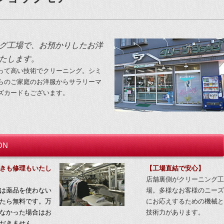
グ工場で、お預かりしたお洋
たします。
って高い技術でクリーニング。シミ
らのご家庭のお洋服からサラリーマ
ズカードもございます。
ON
きも修理もいたし
【工場直結で安心
】
店舗裏側がクリーニング工
は薬品を使わない
場。多様なお客様のニーズ
たら無料です。万
にお応えするための機械と
なかった場合はお
技術力があります。
だきません。