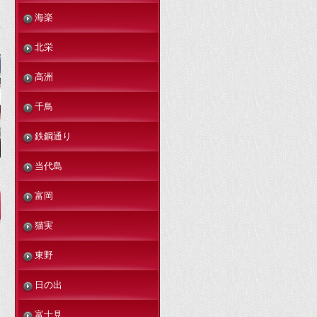
海楽
北栄
高洲
千鳥
鉄鋼通り
当代島
富岡
猫実
東野
日の出
富士見