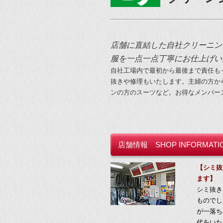
店舗に直結した自社クリーニン
服を一点一点丁寧にお仕上げい
自社工場内で最初から最後まで責任も
抜きや修理もいたします。主婦の方か
ンの方のスーツなど。お得なメンバー
店舗情報 SHOP INFORMATI
【シミ抜
ます
】
シミ抜き
ものでし
が一落ち
代をいた