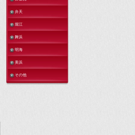
弁天
堀江
舞浜
明海
美浜
その他