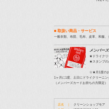
■ 取扱い商品・サービス
一般衣類、布団、毛布、皮革、和服、
メンバーズ
★ドライクリ
★スタンプの
☆★月1度の
1ヶ月に1度、土日にドライクリーニング
（メンバーズカードお持ちの方限定）
店名 ｜
クリーンショップモア