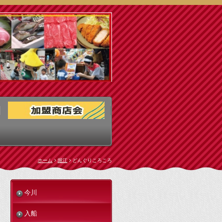
ホーム
堀江
どんぐりころころ
今川
入船