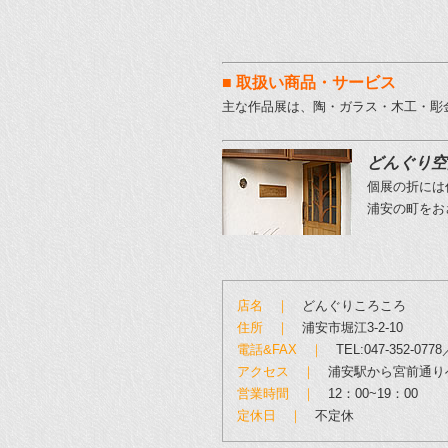
■ 取扱い商品・サービス
主な作品展は、陶・ガラス・木工・彫
どんぐり空
個展の折には
浦安の町をお
店名 ｜
どんぐりころころ
住所 ｜
浦安市堀江3-2-10
電話&FAX ｜
TEL:047-352-0778／
アクセス ｜
浦安駅から宮前通り
営業時間 ｜
12：00~19：00
定休日 ｜
不定休