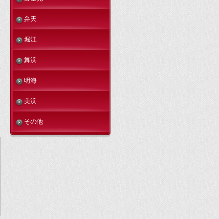
弁天
堀江
舞浜
明海
美浜
その他