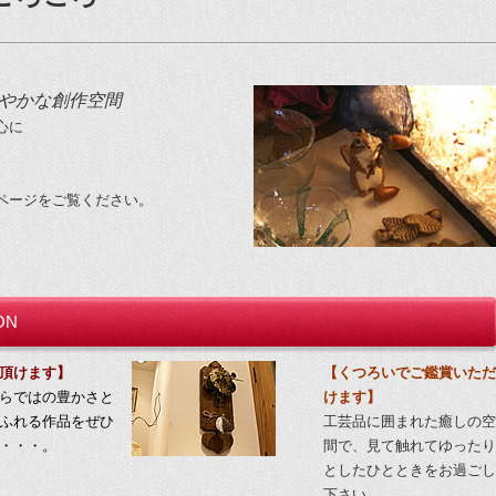
やかな創作空間
心に
ページをご覧ください。
ON
頂けます
】
【くつろいでご鑑賞いただ
らではの豊かさと
けます】
ふれる作品をぜひ
工芸品に囲まれた癒しの空
・・・。
間で、見て触れてゆったり
としたひとときをお過ごし
下さい。