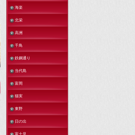
海楽
北栄
高洲
千鳥
鉄鋼通り
当代島
富岡
猫実
東野
日の出
富士見