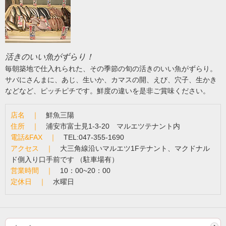
活きのいい魚がずらり！
毎朝築地で仕入れられた、その季節の旬の活きのいい魚がずらり。
サバにさんまに、あじ、生いか、カマスの開、えび、穴子、生かき
などなど、ピッチピチです。鮮度の違いを是非ご賞味ください。
店名 ｜
鮮魚三陽
住所 ｜
浦安市富士見1-3-20 マルエツテナント内
電話&FAX ｜
TEL:047-355-1690
アクセス ｜
大三角線沿いマルエツ1Fテナント、マクドナル
ド側入り口手前です （駐車場有）
営業時間 ｜
10：00~20：00
定休日 ｜
水曜日