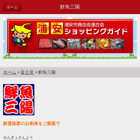
鮮魚三陽
ホーム
ホーム
富士見
鮮魚三陽
鮮度抜群のお刺身をご家庭で
せんぎょさんよう