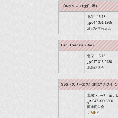
ブルックス（たばこ屋）
北栄1-15-13
047-351-1265
浦安駅前商店会
Bar L'escale（Bar）
北栄1-15-13
047-316-9430
北栄商店会
SSS（スリーエス）浦安スタジオ（
北栄1-15-21 金子
047-390-6300
商連商栄会
店舗HP