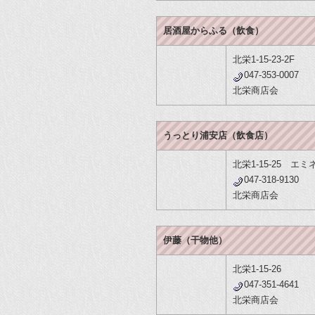
居酒屋からふる（飲食）
北栄1-15-23-2F
047-353-0007
北栄商店会
うっとり浦安店（飲食店）
北栄1-15-25 エミ
047-318-9130
北栄商店会
伊藤（干物他）
北栄1-15-26
047-351-4641
北栄商店会