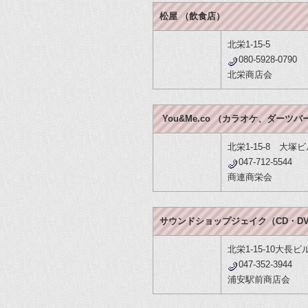
松屋 （飲食店）
北栄1-15-5
080-5928-0790
北栄商店会
You&Me.co （カラオケ、ダーツバ
北栄1-15-8 大塚ビ
047-712-5544
商連商栄会
サウンドショップジェイク（CD・D
北栄1-15-10大長ビ
047-352-3944
浦安駅前商店会