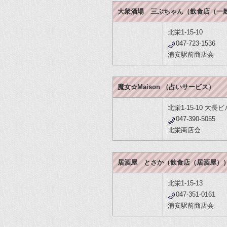
大衆酒場 三ぶちゃん（飲食店（一
北栄1-15-10
047-723-1536
浦安駅前商店会
魔女☆Maison （占いサービス）
北栄1-15-10 大長ビ
047-390-5055
北栄商店会
居酒屋 とさか（飲食店（居酒屋）
北栄1-15-13
047-351-0161
浦安駅前商店会