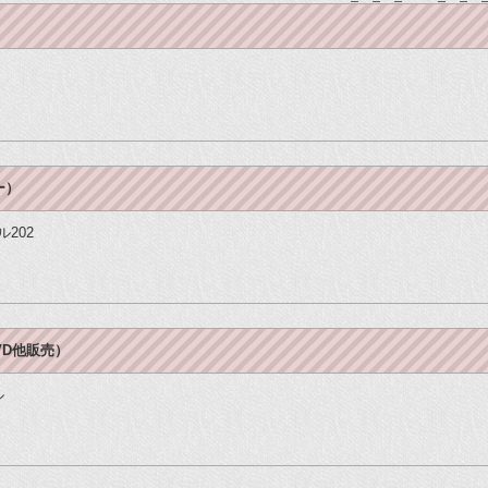
ー）
ル202
VD他販売）
ル