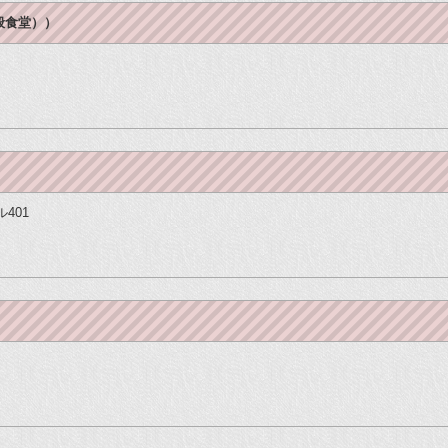
般食堂））
ル401
）