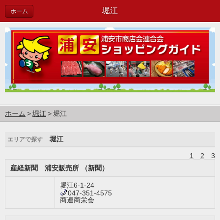
堀江
ホーム
ホーム
堀江
堀江
堀江
エリアで探す
1
2
3
産経新聞 浦安販売所 （新聞）
堀江6-1-24
047-351-4575
商連商栄会