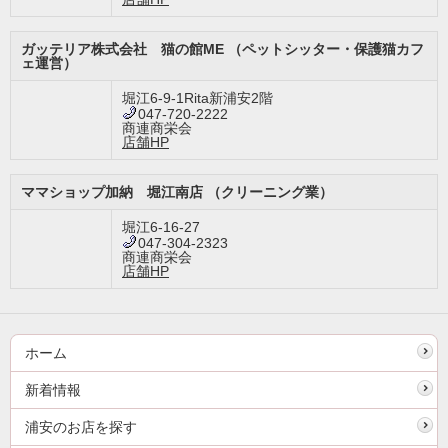
ガッテリア株式会社 猫の館ME （ペットシッター・保護猫カフ
ェ運営）
堀江6-9-1Rita新浦安2階
047-720-2222
商連商栄会
店舗HP
ママショップ加納 堀江南店 （クリーニング業）
堀江6-16-27
047-304-2323
商連商栄会
店舗HP
ホーム
新着情報
浦安のお店を探す